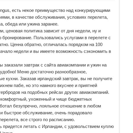
ingus, есть некое преимущество над конкурирующими
ями, в качестве обслуживания, условиях перелета,
ка, обеда или ужина заранее.
и, ценовая политика зависит от дня недели, ну и
о бронирование. Пользовались услугами в перелете с
атно. Ценна обратно, отличалась порядком на 100
ачало недели и вы имеете возможность сэкономить в
мы заказали завтрак с сайта авиакомпании и ужин на
 удобно! Меню достаточно разнообразное,
ые кухни. Заказав ирландский завтрак, вы не получите
ихнем пабе, но это намного вкуснее и приятней
ербродов на подобных рейсах других авиакомпаний.
 комфортный, ухоженный и чище бюджетных
аботал безупречно, лояльное отношение в любом
 и быстрое обслуживание, очень порадовало
перелета, все строго по расписанию.
ь придется летать с Ирландии, с удовольствием куплю