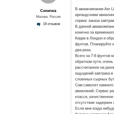
В авиакомпании Aer L
Coничка
ирландскими авиалини
Москва. Россия
сервис заказа завтра
19 отзывов
В данной авиакомпани
конечно за временног
Керри в Лондон и обр
фунтов. Планируйте н
два раза.
Всего за 7-8 фунтов 
обратном пути, очень
рассчитанное на разн
ощущений завтрака в 
слоенных-сырных бут
Сам самолет намного
авиалиний. Сервис р
классе, качественное
отсутствие задержек 
Если мне когда нибуд