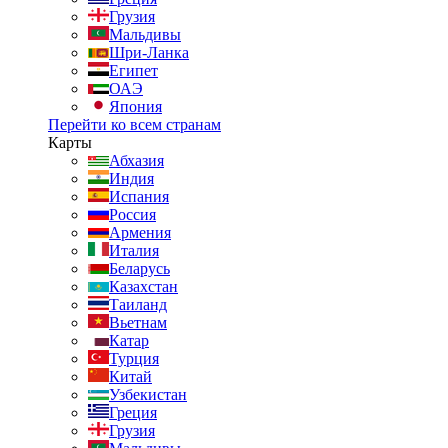
Грузия
Мальдивы
Шри-Ланка
Египет
ОАЭ
Япония
Перейти ко всем странам
Карты
Абхазия
Индия
Испания
Россия
Армения
Италия
Беларусь
Казахстан
Таиланд
Вьетнам
Катар
Турция
Китай
Узбекистан
Греция
Грузия