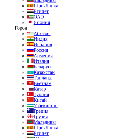
Мальдивы
Шри-Ланка
Египет
ОАЭ
Япония
Город
Абхазия
Индия
Испания
Россия
Армения
Италия
Беларусь
Казахстан
Таиланд
Вьетнам
Катар
Турция
Китай
Узбекистан
Греция
Грузия
Мальдивы
Шри-Ланка
Египет