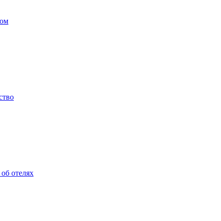
бом
ство
об отелях