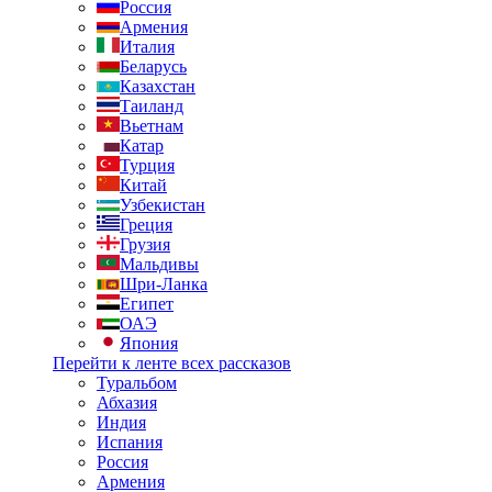
Россия
Армения
Италия
Беларусь
Казахстан
Таиланд
Вьетнам
Катар
Турция
Китай
Узбекистан
Греция
Грузия
Мальдивы
Шри-Ланка
Египет
ОАЭ
Япония
Перейти к ленте всех рассказов
Туральбом
Абхазия
Индия
Испания
Россия
Армения