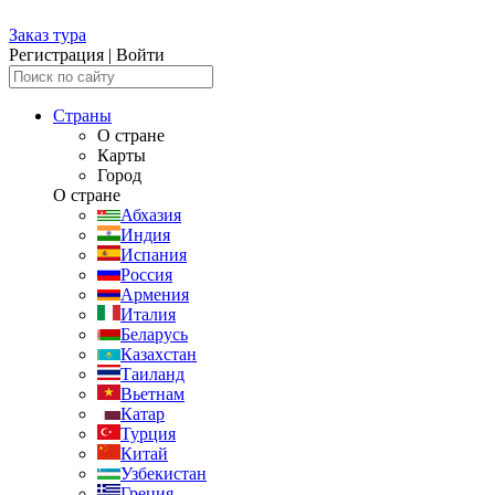
Заказ тура
Регистрация
|
Войти
Страны
О стране
Карты
Город
О стране
Абхазия
Индия
Испания
Россия
Армения
Италия
Беларусь
Казахстан
Таиланд
Вьетнам
Катар
Турция
Китай
Узбекистан
Греция