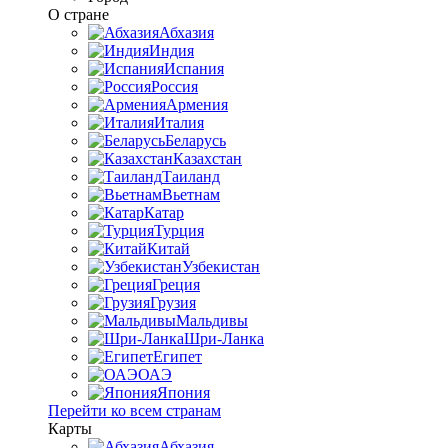
О стране
Абхазия
Индия
Испания
Россия
Армения
Италия
Беларусь
Казахстан
Таиланд
Вьетнам
Катар
Турция
Китай
Узбекистан
Греция
Грузия
Мальдивы
Шри-Ланка
Египет
ОАЭ
Япония
Перейти ко всем странам
Карты
Абхазия