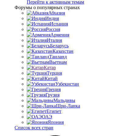
Перейти к активным темам
Форумы о популярных странах
Абхазия
Индия
Испания
Россия
Армения
Италия
Беларусь
Казахстан
Таиланд
Вьетнам
Катар
Турция
Китай
Узбекистан
Греция
Грузия
Мальдивы
Шри-Ланка
Египет
ОАЭ
Япония
Список всех стран