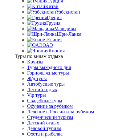
Турция
Китай
Узбекистан
Греция
Грузия
Мальдивы
Шри-Ланка
Египет
ОАЭ
Япония
Туры по видам отдыха
Круизы
Туры выходного дня
Горнолыжные туры
Ж/д туры
Автобусные туры
Летний отдых
Vip туры
Свадебные туры
Обучение за рубежом
Лечение в России и за рубежом
Студенческий туризм
Детский отдых
Деловой туризм
Охота и рыбалка