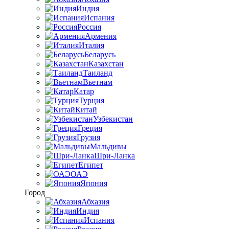
Индия
Испания
Россия
Армения
Италия
Беларусь
Казахстан
Таиланд
Вьетнам
Катар
Турция
Китай
Узбекистан
Греция
Грузия
Мальдивы
Шри-Ланка
Египет
ОАЭ
Япония
Город
Абхазия
Индия
Испания