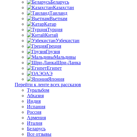
Беларусь
Казахстан
Таиланд
Вьетнам
Катар
Турция
Китай
Узбекистан
Греция
Грузия
Мальдивы
Шри-Ланка
Египет
ОАЭ
Япония
Перейти к ленте всех рассказов
Туральбом
Абхазия
Индия
Испания
Россия
Армения
Италия
Беларусь
Все отзывы