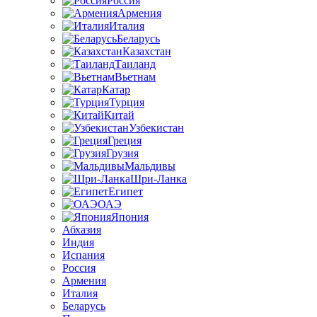
Россия
Армения
Италия
Беларусь
Казахстан
Таиланд
Вьетнам
Катар
Турция
Китай
Узбекистан
Греция
Грузия
Мальдивы
Шри-Ланка
Египет
ОАЭ
Япония
Абхазия
Индия
Испания
Россия
Армения
Италия
Беларусь