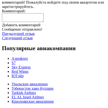
комментарий! Пожалуйста
войдите
под своим аккаунтом или
зарегистрируйтесь
.
Комментарий:
Добавить комментарий
Сообщение отправлено!
Предыдущий отзыв
Следующий отзыв
Популярные авиакомпании
Аэрофлот
S7
Sky Express
Red Wings
ЮТэйр
Уральские авиалинии
Узбекистон хаво йуллари
Turkish Airlines
EL AL Israel Airlines
Красноярские авиалинии