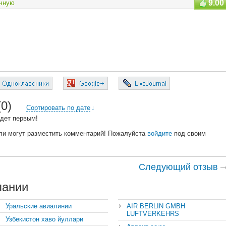
9.00
чную
(0)
Сортировать по дате
↓
дет первым!
ли могут разместить комментарий! Пожалуйста
войдите
под своим
Следующий отзыв
пании
Уральские авиалинии
AIR BERLIN GMBH
LUFTVERKEHRS
Узбекистон хаво йуллари