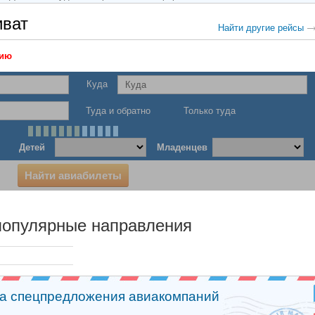
иват
Найти другие рейсы
нию
Куда
Туда и обратно
Только туда
Детей
Младенцев
Найти авиабилеты
популярные направления
на спецпредложения авиакомпаний