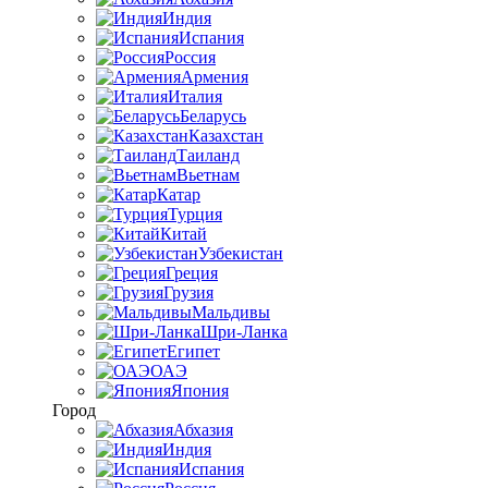
Индия
Испания
Россия
Армения
Италия
Беларусь
Казахстан
Таиланд
Вьетнам
Катар
Турция
Китай
Узбекистан
Греция
Грузия
Мальдивы
Шри-Ланка
Египет
ОАЭ
Япония
Город
Абхазия
Индия
Испания