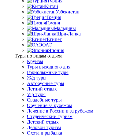
Турция
Китай
Узбекистан
Греция
Грузия
Мальдивы
Шри-Ланка
Египет
ОАЭ
Япония
Туры по видам отдыха
Круизы
Туры выходного дня
Горнолыжные туры
Ж/д туры
Автобусные туры
Летний отдых
Vip туры
Свадебные туры
Обучение за рубежом
Лечение в России и за рубежом
Студенческий туризм
Детский отдых
Деловой туризм
Охота и рыбалка