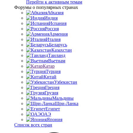
Перейти к активным темам
Форумы о популярных странах
Абхазия
Индия
Испания
Россия
Армения
Италия
Беларусь
Казахстан
Таиланд
Вьетнам
Катар
Турция
Китай
Узбекистан
Греция
Грузия
Мальдивы
Шри-Ланка
Египет
ОАЭ
Япония
Список всех стран