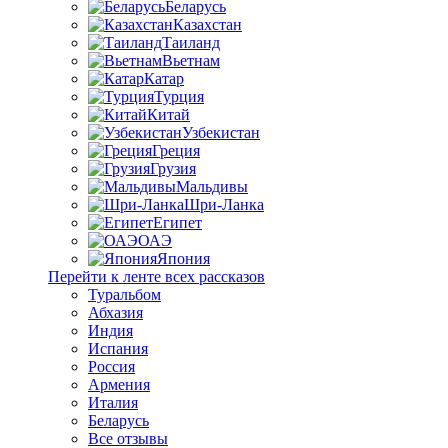
Беларусь
Казахстан
Таиланд
Вьетнам
Катар
Турция
Китай
Узбекистан
Греция
Грузия
Мальдивы
Шри-Ланка
Египет
ОАЭ
Япония
Перейти к ленте всех рассказов
Туральбом
Абхазия
Индия
Испания
Россия
Армения
Италия
Беларусь
Все отзывы