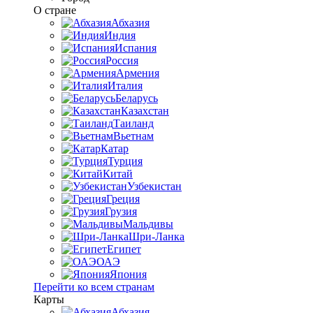
О стране
Абхазия
Индия
Испания
Россия
Армения
Италия
Беларусь
Казахстан
Таиланд
Вьетнам
Катар
Турция
Китай
Узбекистан
Греция
Грузия
Мальдивы
Шри-Ланка
Египет
ОАЭ
Япония
Перейти ко всем странам
Карты
Абхазия