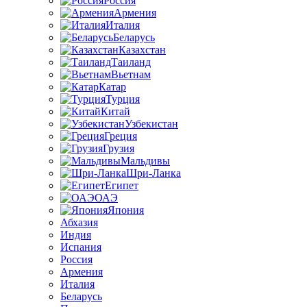
Россия
Армения
Италия
Беларусь
Казахстан
Таиланд
Вьетнам
Катар
Турция
Китай
Узбекистан
Греция
Грузия
Мальдивы
Шри-Ланка
Египет
ОАЭ
Япония
Абхазия
Индия
Испания
Россия
Армения
Италия
Беларусь