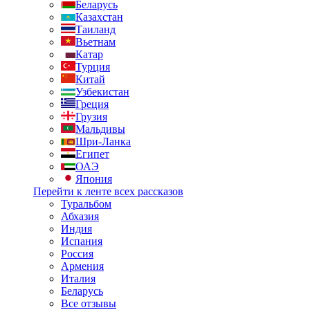
Беларусь
Казахстан
Таиланд
Вьетнам
Катар
Турция
Китай
Узбекистан
Греция
Грузия
Мальдивы
Шри-Ланка
Египет
ОАЭ
Япония
Перейти к ленте всех рассказов
Туральбом
Абхазия
Индия
Испания
Россия
Армения
Италия
Беларусь
Все отзывы