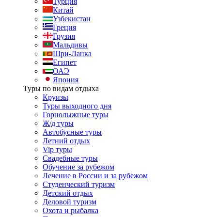
Турция
Китай
Узбекистан
Греция
Грузия
Мальдивы
Шри-Ланка
Египет
ОАЭ
Япония
Туры по видам отдыха
Круизы
Туры выходного дня
Горнолыжные туры
Ж/д туры
Автобусные туры
Летний отдых
Vip туры
Свадебные туры
Обучение за рубежом
Лечение в России и за рубежом
Студенческий туризм
Детский отдых
Деловой туризм
Охота и рыбалка