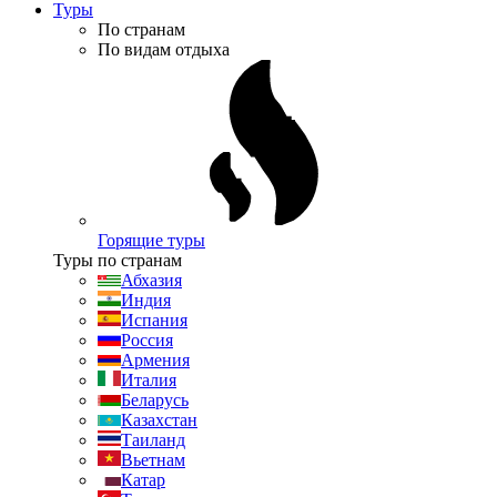
Туры
По странам
По видам отдыха
Горящие туры
Туры по странам
Абхазия
Индия
Испания
Россия
Армения
Италия
Беларусь
Казахстан
Таиланд
Вьетнам
Катар