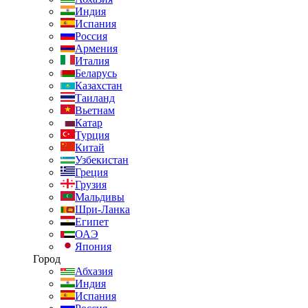
Индия
Испания
Россия
Армения
Италия
Беларусь
Казахстан
Таиланд
Вьетнам
Катар
Турция
Китай
Узбекистан
Греция
Грузия
Мальдивы
Шри-Ланка
Египет
ОАЭ
Япония
Город
Абхазия
Индия
Испания