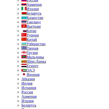
Россия
Армения
Италия
Беларусь
Казахстан
Таиланд
Вьетнам
Катар
Турция
Китай
Узбекистан
Греция
Грузия
Мальдивы
Шри-Ланка
Египет
ОАЭ
Япония
Абхазия
Индия
Испания
Россия
Армения
Италия
Беларусь