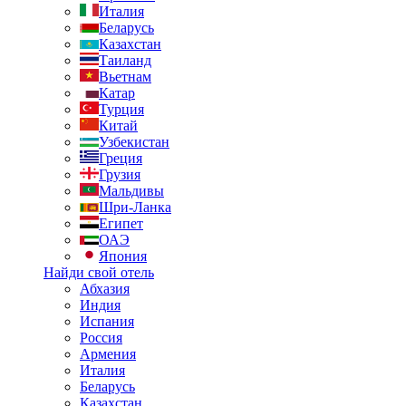
Италия
Беларусь
Казахстан
Таиланд
Вьетнам
Катар
Турция
Китай
Узбекистан
Греция
Грузия
Мальдивы
Шри-Ланка
Египет
ОАЭ
Япония
Найди свой отель
Абхазия
Индия
Испания
Россия
Армения
Италия
Беларусь
Казахстан