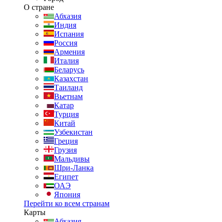
О стране
Абхазия
Индия
Испания
Россия
Армения
Италия
Беларусь
Казахстан
Таиланд
Вьетнам
Катар
Турция
Китай
Узбекистан
Греция
Грузия
Мальдивы
Шри-Ланка
Египет
ОАЭ
Япония
Перейти ко всем странам
Карты
Абхазия