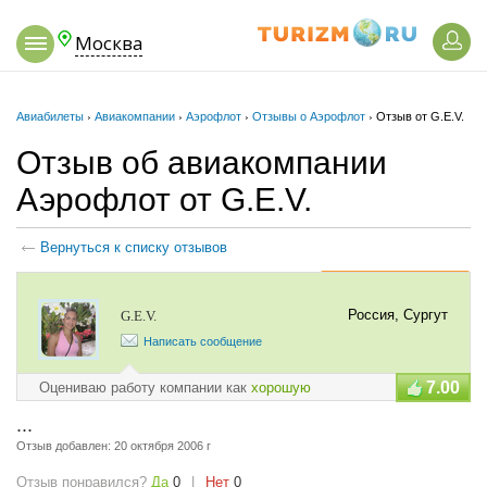
Москва
Авиабилеты
›
Авиакомпании
›
Аэрофлот
›
Отзывы о Аэрофлот
›
Отзыв от G.E.V.
Отзыв об авиакомпании
Аэрофлот от G.E.V.
Вернуться к списку отзывов
Добавить отзыв
Россия, Сургут
G.E.V.
Написать сообщение
7.00
Оцениваю работу компании как
хорошую
...
Отзыв добавлен:
20 октября 2006 г
Отзыв понравился?
Да
0
|
Нет
0