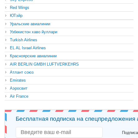
Red Wings
ЮТэйр
Уральские авиалинии
Узбекистон хаво йуллари
Turkish Airlines
EL AL Israel Airlines
Красноярские авиалинии
AIR BERLIN GMBH LUFTVERKEHRS
Атлант союз
Emirates
Аэросвит
Air France
Бесплатная подписка на спецпредложения
Подписа